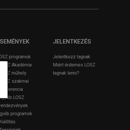
ESEMÉNYEK
JELENTKEZÉS
OSZ programok
Jelentkezz tagnak
LOSZ Akadémia
Miért érdemes LOSZ
LOSZ műhely
tagnak lenni?
LOSZ szakmai
konferencia
Egyéb LOSZ
rendezvények
gyéb programok
Kiállítás
Tagcégünk