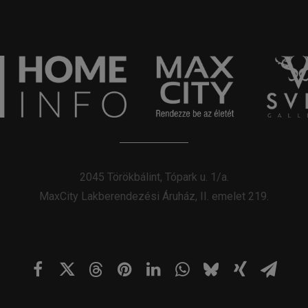
2045 Törökbálint, Tópark u. 1/a.
MaxCity Lakberendezési Áruház, II. emelet 219.