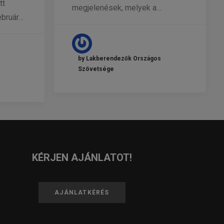
tt
megjelenések, melyek a…
ebruár…
by Lakberendezők Országos
Szövetsége
KÉRJEN AJÁNLATOT!
AJÁNLATKÉRÉS