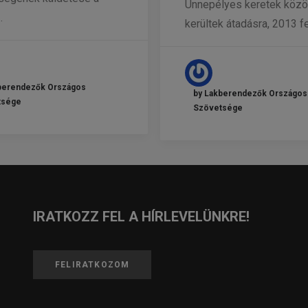
Ünnepélyes keretek közö
…
kerültek átadásra, 2013 f
berendezők Országos
by Lakberendezők Országos
tsége
Szövetsége
IRATKOZZ FEL A HÍRLEVELÜNKRE!
FELIRATKOZOM