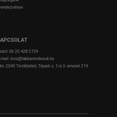
rendezvénye
KAPCSOLAT
obil: 06 20 428 2739
-mail: losz@lakberendezok.hu
ím: 2045 Törökbálint, Tópark u. 1/a II. emelet 219.