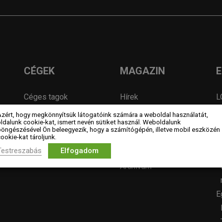
CÉGEK
MAGAZIN
Céges tagok
Hírek
L
Kiemelt támogatók
Év lakberendezője
Azért, hogy megkönnyítsük látogatóink számára a weboldal használatát,
ldalunk cookie-kat, ismert nevén sütiket használ. Weboldalunk
Szakmai partner
pályázatok
böngészésével Ön beleegyezik, hogy a számítógépén, illetve mobil eszközén
ookie-kat tároljunk.
szervezetek
Pályázatok
Testreszabás
Elfogadom
Álláshirdetés
Archívum
E