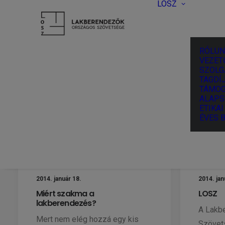
LOSZ
RÓLUN
VEZET
SZOLG
TAGDÍJ
TÁMOG
ALAPS
ETIKA
ÉVES 
2014. január 18.
2014. jan
Miért szakma a
LOSZ
lakberendezés?
A Lakb
Mert nem elég hozzá egy kis
Szövet