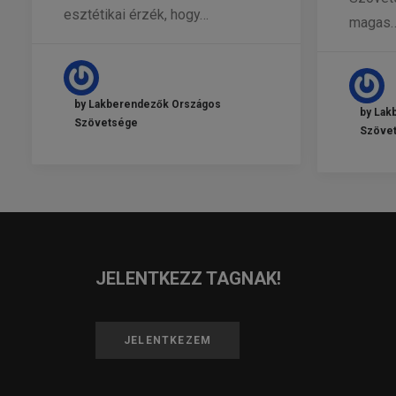
esztétikai érzék, hogy…
magas
by Lakberendezők Országos
by Lak
Szövetsége
Szöve
JELENTKEZZ TAGNAK!
JELENTKEZEM