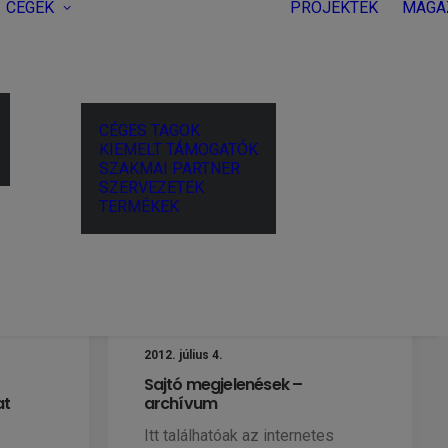
CÉGEK
PROJEKTEK
MAGA
CÉGES TAGOK
KIEMELT TÁMOGATÓK
SZAKMAI PARTNER
SZERVEZETEK
TERMÉKEK
2012. július 4.
Sajtó megjelenések –
at
archívum
Itt találhatóak az internetes