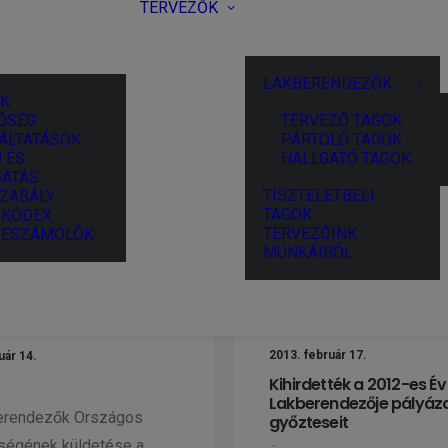
TERVEZŐK
LAKBERENDEZŐK
K
ŐSÉG
TERVEZŐ TAGOK
ÁLTATÁSOK
PÁRTOLÓ TAGOK
 ÉS
HALLGATÓ TAGOK
ATÁS
TISZTELETBELI
ZABÁLY
TAGOK
I KÓDEX
TERVEZŐINK
BESZÁMOLÓK
MUNKÁIBÓL
2013. február 17.
uár 14.
Kihirdették a 2012-es Év
Lakberendezője pályáz
erendezők Országos
győzteseit
ségének küldetése a