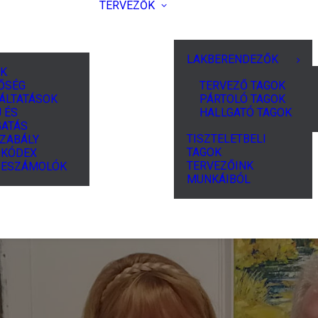
TERVEZŐK
LAKBERENDEZŐK
K
ŐSÉG
TERVEZŐ TAGOK
ÁLTATÁSOK
PÁRTOLÓ TAGOK
 ÉS
HALLGATÓ TAGOK
ATÁS
TISZTELETBELI
ZABÁLY
TAGOK
I KÓDEX
TERVEZŐINK
BESZÁMOLÓK
MUNKÁIBÓL