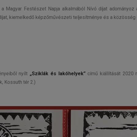
, a Magyar Festészet Napja alkalmából Nívó díjat adományoz a
a díjat, kiemelkedő képzőművészeti teljesítménye és a közössé
nyeiből nyílt
„Sziklák és lakóhelyek”
című kiállítását 2020
, Kossuth tér 2.)