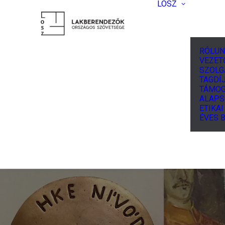
LOSZ
RÓLUN
VEZET
SZOLG
TAGDÍJ
TÁMOG
ALAPS
ETIKA
ÉVES 