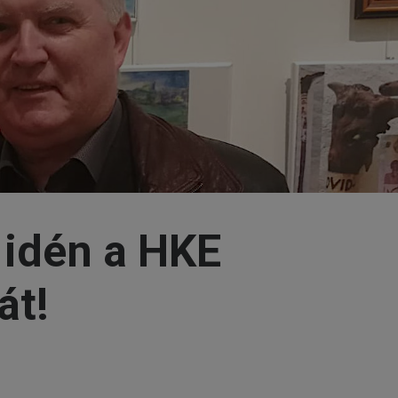
 idén a HKE
át!