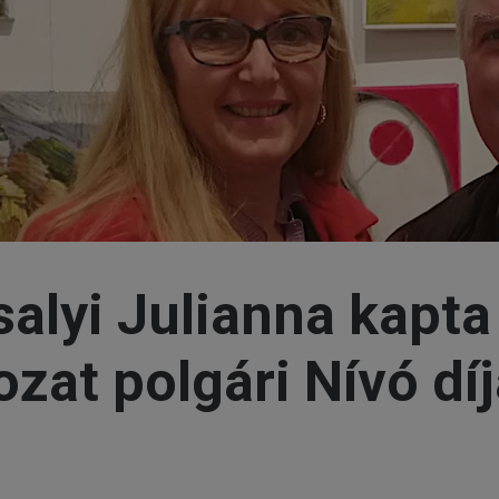
alyi Julianna kapta
zat polgári Nívó díj