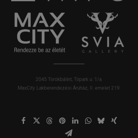
2045 Törökbálint, Tópark u. 1/a.
MaxCity Lakberendezési Áruház, II. emelet 219.