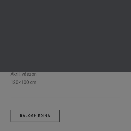
arany fémfólia, ami a fákon átszűrődő napfény,
KERESÉS
leveleken megcsillanó hatását kelti.
Balogh Edina: Prizma
Akril, vászon
120×100 cm
BALOGH EDINA