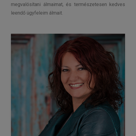
megvalósítani álmaimat, és természetesen kedves
leendő ügyfeleim álmait.