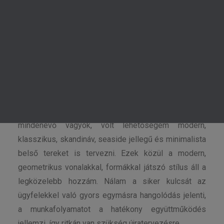
Halász Gabriella vagyok, a HGhome alapítója,
lakberendező, közgazdász, projektmenedzser. 2011-
KERESÉS
ben szereztem meg a lakberendezői
végzettségemet és 2015 óta dolgozom
hivatásszerűen, szenvedélyesen lakberendezőként.
Eddigi projektjeim között megtalálhatók magán- és
céges ingatlanok belsőépítészeti tervezése az
ország különböző pontjairól. Stílus tekintetében
mindenevő vagyok, volt lehetőségem modern,
klasszikus, skandináv, seaside jellegű és minimalista
belső tereket is tervezni. Ezek közül a modern,
geometrikus vonalakkal, formákkal játszó stílus áll a
legközelebb hozzám. Nálam a siker kulcsát az
ügyfelekkel való gyors egymásra hangolódás jelenti,
a munkafolyamatot a hatékony együttműködés
jellemzi, így ritkán van szükség újratervezésre.