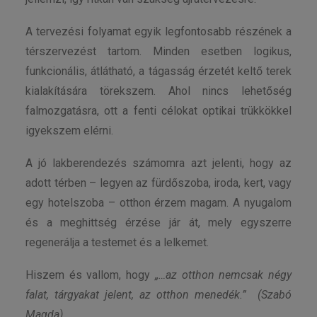
A tervezési folyamat egyik legfontosabb részének a
térszervezést tartom. Minden esetben logikus,
funkcionális, átlátható, a tágasság érzetét keltő terek
kialakítására törekszem. Ahol nincs lehetőség
falmozgatásra, ott a fenti célokat optikai trükkökkel
igyekszem elérni.
A jó lakberendezés számomra azt jelenti, hogy az
adott térben – legyen az fürdőszoba, iroda, kert, vagy
egy hotelszoba – otthon érzem magam. A nyugalom
és a meghittség érzése jár át, mely egyszerre
regenerálja a testemet és a lelkemet.
Hiszem és vallom, hogy
„…az otthon nemcsak négy
falat, tárgyakat jelent, az otthon menedék.” (Szabó
Magda)