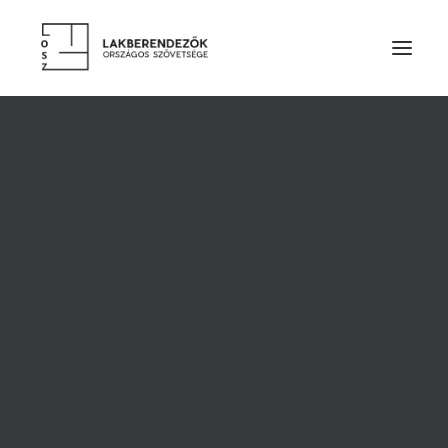
RÓLUNK
VEZETŐSÉG
SZOLGÁLTATÁSOK
TAGDÍJ ÉS TÁMOGATÁS
ALAPSZABÁLY
ETIKAI KÓDEX
ÉVES BESZÁMOLÓK
LAKBERENDEZŐK
TERVEZŐ TAGOK
PÁRTOLÓ TAGOK
HALLGATÓ TAGOK
TISZTELETBELI TAGOK
TERVEZŐINK MUNKÁIBÓL
CÉGES TAGOK
KIEMELT TÁMOGATÓK
Halász Gabriella
SZAKMAI PARTNER SZERVEZETEK
TERMÉKEK