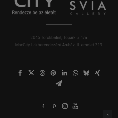
2045 Törökbálint, Tópark u. 1/a.
MaxCity Lakberendezési Áruház, II. emelet 219.