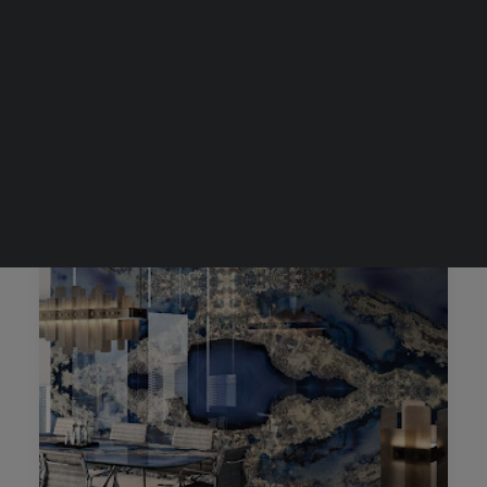
2022. február 24.
KERESÉS
SIL Design
SIL Design
by Máray Klára