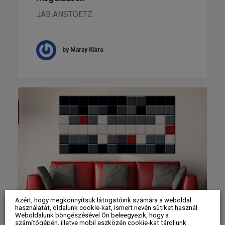
JAB ANSTOETZ
by Máray Klára
Azért, hogy megkönnyítsük látogatóink számára a weboldal
használatát, oldalunk cookie-kat, ismert nevén sütiket használ.
Weboldalunk böngészésével Ön beleegyezik, hogy a
számítógépén, illetve mobil eszközén cookie-kat tároljunk.