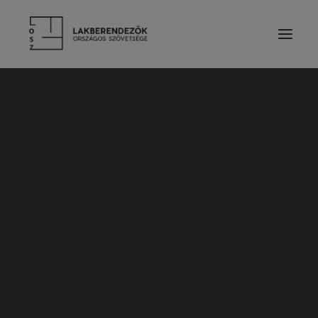
RÓLUNK
VEZETŐSÉG
SZOLGÁLTATÁSOK
TAGDÍJ ÉS TÁMOGATÁS
ALAPSZABÁLY
ETIKAI KÓDEX
ÉVES BESZÁMOLÓK
LAKBERENDEZŐK
TERVEZŐ TAGOK
PÁRTOLÓ TAGOK
HALLGATÓ TAGOK
TISZTELETBELI TAGOK
TERVEZŐINK MUNKÁIBÓL
CÉGES TAGOK
KIEMELT TÁMOGATÓK
2022. február 24.
SZAKMAI PARTNER SZERVEZETEK
Wool Trend – Gyapjút természetesen
TERMÉKEK