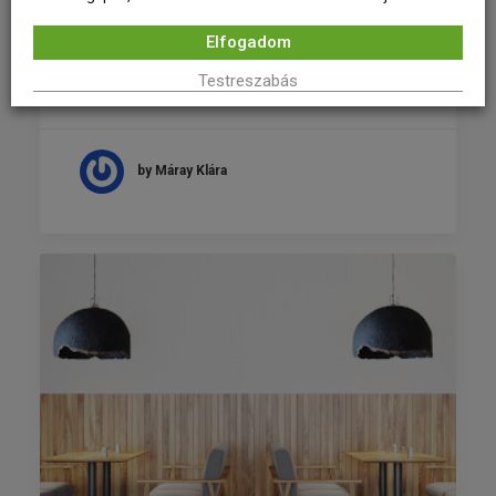
2022. február 24.
Elfogadom
CreaWall – A falban rejlő kreativitás
Testreszabás
CreaWall
by Máray Klára